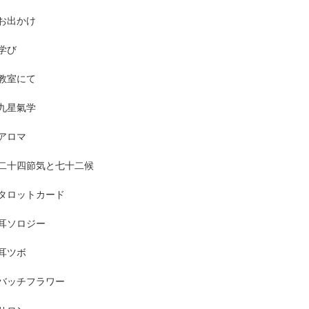
お出かけ
学び
教室にて
九星氣学
アロマ
二十四節気と七十二候
タロットカード
耳ソロジー
耳ツボ
バッチフラワー