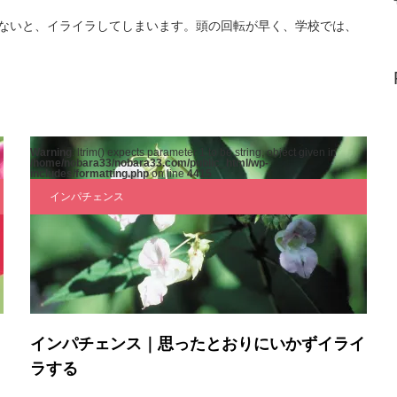
ないと、イライラしてしまいます。頭の回転が早く、学校では、
Warning
: ltrim() expects parameter 1 to be string, object given in
/home/nobara33/nobara33.com/public_html/wp-
includes/formatting.php
on line
4415
インパチェンス
インパチェンス｜思ったとおりにいかずイライ
ラする