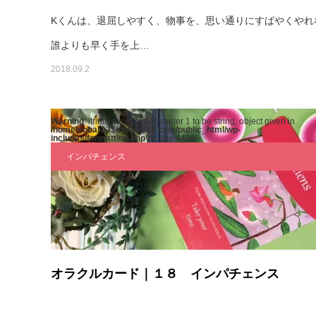
Kくんは、退屈しやすく、物事を、思い通りにすばやくやれ
誰よりも早く手を上…
2018.09.2
Warning
: ltrim() expects parameter 1 to be string, object given in
/home/nobara33/nobara33.com/public_html/wp-
includes/formatting.php
on line
4415
インパチェンス
オラクルカード｜１８ インパチェンス