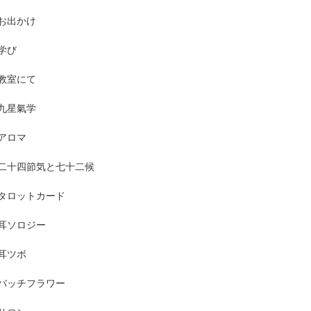
お出かけ
学び
教室にて
九星氣学
アロマ
二十四節気と七十二候
タロットカード
耳ソロジー
耳ツボ
バッチフラワー