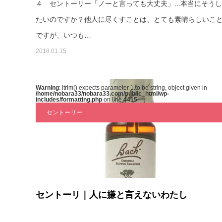
４ セントーリー「ノーと言っても大丈夫」...本当にそうし
たいのですか？他人に尽くすことは、とても素晴らしいこ
ですが、いつも…
2018.01.15
Warning
: ltrim() expects parameter 1 to be string, object given in
/home/nobara33/nobara33.com/public_html/wp-
includes/formatting.php
on line
4415
セントーリー
セントーリ｜人に嫌と言えないわたし