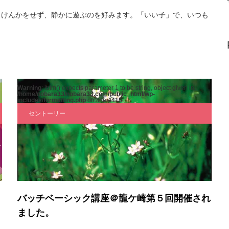
。けんかをせず、静かに遊ぶのを好みます。「いい子」で、いつも
Warning
: ltrim() expects parameter 1 to be string, object given in
/home/nobara33/nobara33.com/public_html/wp-
includes/formatting.php
on line
4415
セントーリー
バッチベーシック講座＠龍ケ崎第５回開催され
ました。