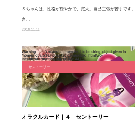
Ｓちゃんは、性格が穏やかで、寛大。自己主張が苦手です
言…
2018.11.11
Warning
: ltrim() expects parameter 1 to be string, object given in
/home/nobara33/nobara33.com/public_html/wp-
includes/formatting.php
on line
4415
セントーリー
オラクルカード｜４ セントーリー