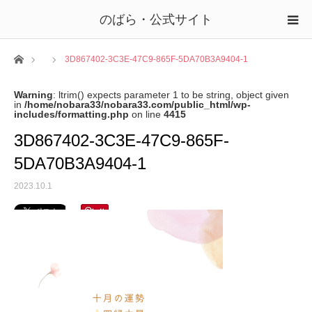
のばら・公式サイト
ホーム
3D867402-3C3E-47C9-865F-5DA70B3A9404-1
Warning
: ltrim() expects parameter 1 to be string, object given
in
/home/nobara33/nobara33.com/public_html/wp-
includes/formatting.php
on line
4415
3D867402-3C3E-47C9-865F-
5DA70B3A9404-1
2023.10.1