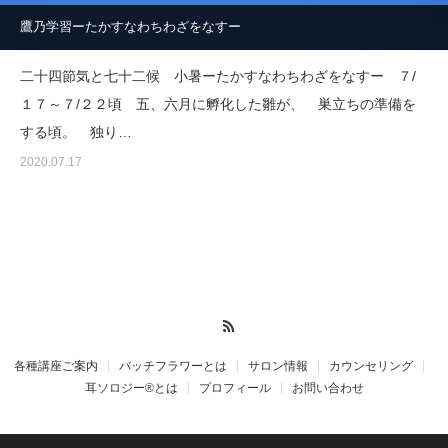
鷹乃学習ーたかすなわちわざをなすー
二十四節気と七十二候 小暑ーたかすなわちわざをなすー ７/
１７～７/２２頃 五、六月に孵化した雛が、 巣立ちの準備を
する頃。 独り…
2020.07.17
RSS
各種講座ご案内
バッチフラワーとは
サロン情報
カウンセリング
耳ソロジー®とは
プロフィール
お問い合わせ