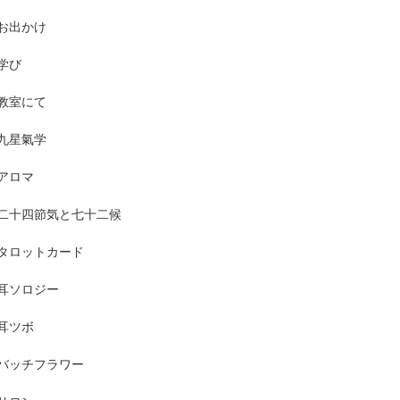
お出かけ
学び
教室にて
九星氣学
アロマ
二十四節気と七十二候
タロットカード
耳ソロジー
耳ツボ
バッチフラワー