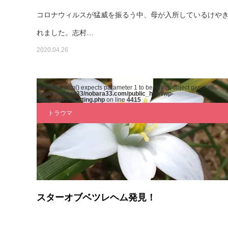
コロナウィルスが猛威を振るう中、母が入所しているけや
れました。志村…
2020.04.26
Warning
: ltrim() expects parameter 1 to be string, object given in
/home/nobara33/nobara33.com/public_html/wp-
includes/formatting.php
on line
4415
トラウマ
スターオブベツレヘム発見！