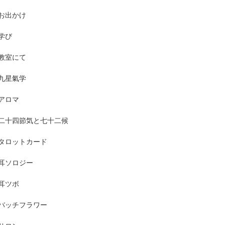
お出かけ
学び
教室にて
九星氣学
アロマ
二十四節気と七十二候
タロットカード
耳ソロジー
耳ツボ
バッチフラワー