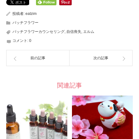
ク
有
ク
し
す
し
て
る
て
Twitter
に
Google+
投稿者:
eatzim
で
は
で
共
ク
共
バッチフラワー
有
リ
有
(新
ッ
(新
し
ク
し
バッチフラワーカウンセリング
,
自信喪失
,
エルム
い
し
い
ウ
て
ウ
コメント:
0
ィ
く
ィ
ン
だ
ン
ド
さ
ド
ウ
い
ウ
で
(新
で
前の記事
次の記事
開
し
開
き
い
き
ま
ウ
ま
す)
ィ
す)
ン
ド
ウ
関連記事
で
開
き
ま
す)