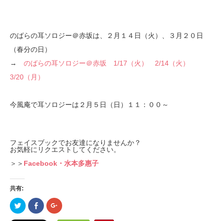
のばらの耳ソロジー＠赤坂は、２月１４日（火）、３月２０日
（春分の日）
→
のばらの耳ソロジー＠赤坂 1/17（火） 2/14（火）
3/20（月）
今風庵で耳ソロジーは２月５日（日）１１：００～
フェイスブックでお友達になりませんか？
お気軽にリクエストしてください。
＞＞
Facebook・水本多惠子
共有:
ク
Facebook
ク
リ
で
リ
ッ
共
ッ