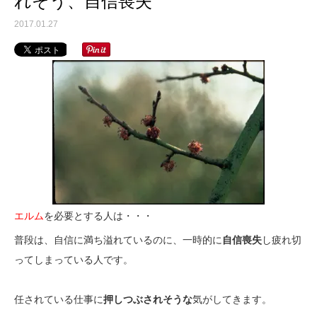
れそう、自信喪失
2017.01.27
エルム
を必要とする人は・・・
普段は、自信に満ち溢れているのに、一時的に
自信喪失
し疲れ切
ってしまっている人です。
任されている仕事に
押しつぶされそうな
気がしてきます。