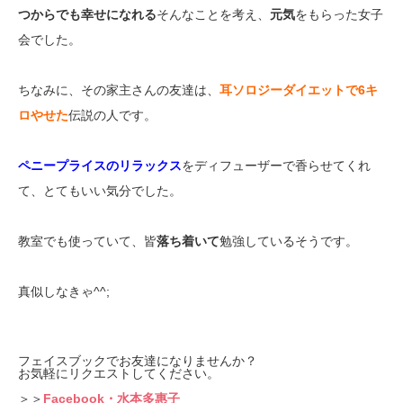
つからでも幸せになれる
そんなことを考え、
元気
をもらった女子
会でした。
ちなみに、その家主さんの友達は、
耳ソロジーダイエットで6キ
ロやせた
伝説の人です。
ペニープライスのリラックス
をディフューザーで香らせてくれ
て、とてもいい気分でした。
教室でも使っていて、皆
落ち着いて
勉強しているそうです。
真似しなきゃ^^;
フェイスブックでお友達になりませんか？
お気軽にリクエストしてください。
＞＞
Facebook・水本多惠子