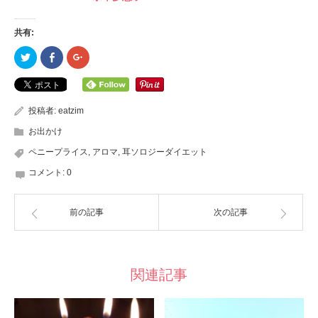
共有:
ク
Facebook
ク
リ
で
リ
ッ
共
ッ
ク
有
ク
し
す
し
て
る
て
Twitter
に
Google+
投稿者:
eatzim
で
は
で
共
ク
共
お出かけ
有
リ
有
(新
ッ
(新
し
ク
し
ペニープライス
,
アロマ
,
耳ソロジーダイエット
い
し
い
ウ
て
ウ
コメント:
0
ィ
く
ィ
ン
だ
ン
ド
さ
ド
ウ
い
ウ
で
(新
で
前の記事
次の記事
開
し
開
き
い
き
ま
ウ
ま
す)
ィ
す)
ン
ド
ウ
関連記事
で
開
き
ま
す)